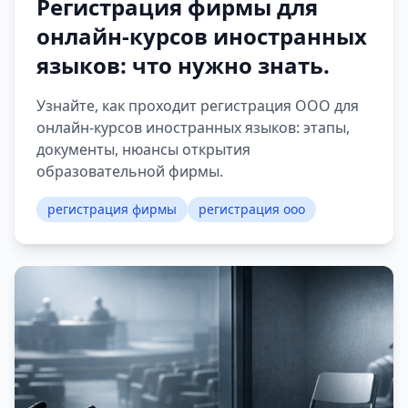
Регистрация фирмы для
онлайн-курсов иностранных
языков: что нужно знать.
Узнайте, как проходит регистрация ООО для
онлайн-курсов иностранных языков: этапы,
документы, нюансы открытия
образовательной фирмы.
регистрация фирмы
регистрация ооо