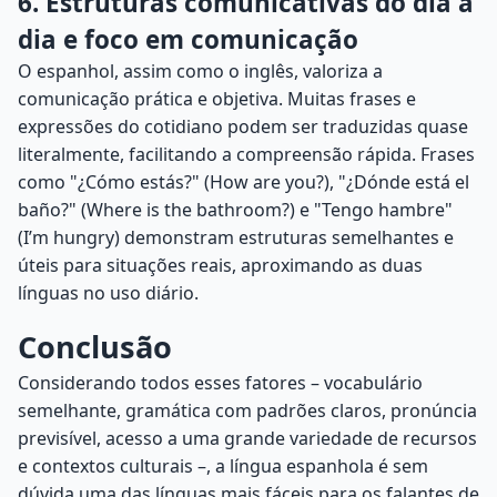
6. Estruturas comunicativas do dia a
dia e foco em comunicação
O espanhol, assim como o inglês, valoriza a
comunicação prática e objetiva. Muitas frases e
expressões do cotidiano podem ser traduzidas quase
literalmente, facilitando a compreensão rápida. Frases
como "¿Cómo estás?" (How are you?), "¿Dónde está el
baño?" (Where is the bathroom?) e "Tengo hambre"
(I’m hungry) demonstram estruturas semelhantes e
úteis para situações reais, aproximando as duas
línguas no uso diário.
Conclusão
Considerando todos esses fatores – vocabulário
semelhante, gramática com padrões claros, pronúncia
previsível, acesso a uma grande variedade de recursos
e contextos culturais –, a língua espanhola é sem
dúvida uma das línguas mais fáceis para os falantes de