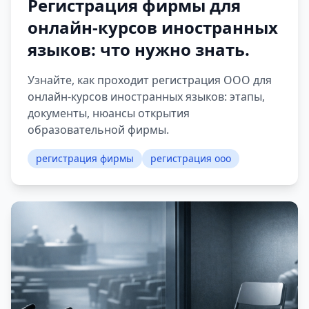
Регистрация фирмы для
онлайн-курсов иностранных
языков: что нужно знать.
Узнайте, как проходит регистрация ООО для
онлайн-курсов иностранных языков: этапы,
документы, нюансы открытия
образовательной фирмы.
регистрация фирмы
регистрация ооо